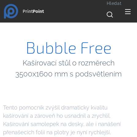
Hledat
Print
Point
Bubble Free
Kašírovací stůl o rozměrech
3500x1600 mm s podsvětlením
Tento pomocník zvýšil dramaticky kvalitu
kašírování a zároveň ho usnadnil a zrychlil.
Kašírování samolepek na desky, ale i nanášení
přenašecích folií na plotry je nyní rychlejší,