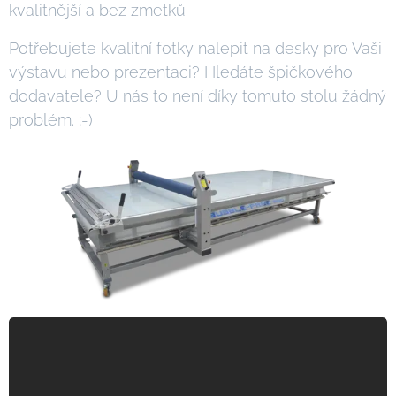
kvalitnější a bez zmetků.
Potřebujete kvalitní fotky nalepit na desky pro Vaši
výstavu nebo prezentaci? Hledáte špičkového
dodavatele? U nás to není díky tomuto stolu žádný
problém. ;-)