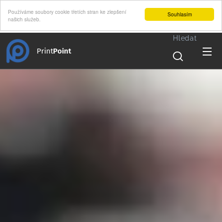
Používáme soubory cookie třetích stran ke zlepšení
Souhlasím
našich služeb.
Hledat
Print
Point