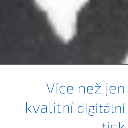
Více než jen
kvalitní
digitální
tisk