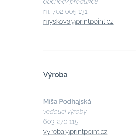
obchod/produkce
m. ‭702 005 131‬
myskova@printpoint.cz
Výroba
Míša Podhajská
vedoucí výroby
603 270 115
vyroba@printpoint.cz