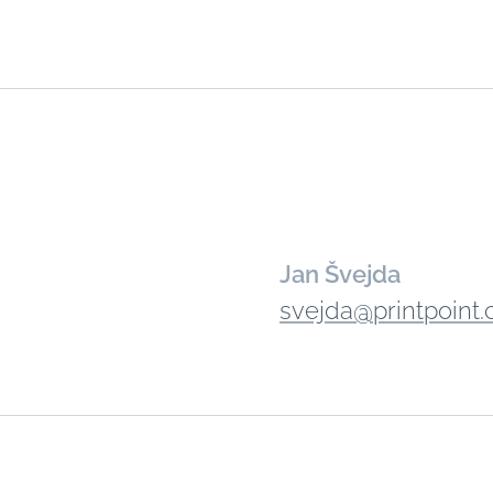
Jan Švejda
svejda@printpoint.