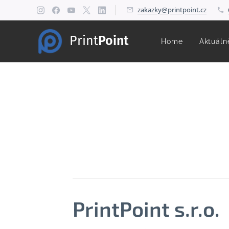
zakazky@printpoint.cz
Print
Point
Home
Aktuáln
PrintPoint s.r.o.