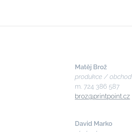
Matěj Brož
produkce / obchod
m. 724 386 587
broz@printpoint.cz
David Marko