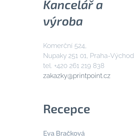
Kancelář a
výroba
Komerční 524,
Nupaky 251 01, Praha-Východ
tel. +420 261 219 838
zakazky@printpoint.cz
Recepce
Eva Bračková