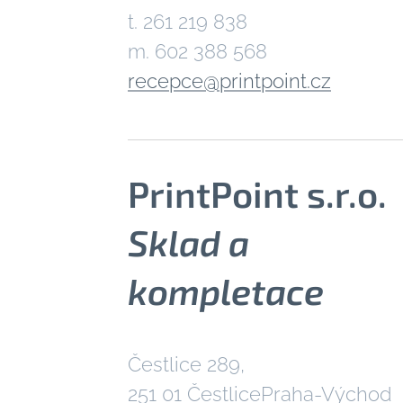
t. 261 219 838
m. 602 388 568
recepce@printpoint.cz
PrintPoint s.r.o.
Sklad a
kompletace
Čestlice 289,
251 01 ČestlicePraha-Východ