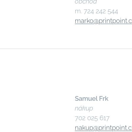
obchod
m. ‭724 242 544
marko@printpoint.
Samuel Frk
nákup
702 025 617
nakup@printpoint.c