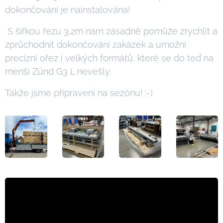
dokončování je nainstalována!
S šířkou řezu 3,2m nám zásadně pomůže zrychlit a
zprůchodnit dokončování zakázek a umožní
precizní ořez i velkých formátů, které se do teď na
menší Zünd G3 L nevešly.
Takže jsme připraveni na sezónu! :-)