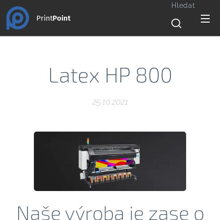
Hledat
Print
Point
Latex HP 800
25.10.2021
Naše výroba je zase o