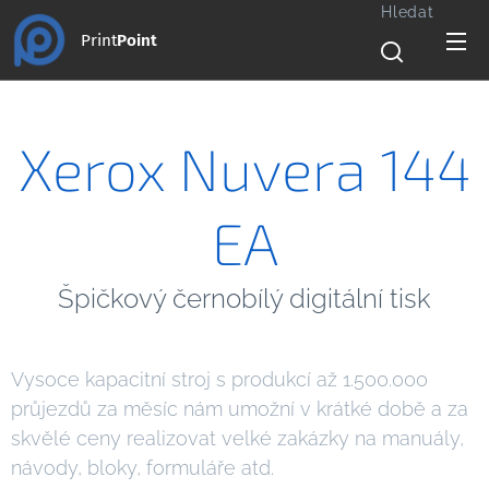
Hledat
Print
Point
Xerox Nuvera 144
EA
Špičkový černobílý digitální tisk
Vysoce kapacitní stroj s produkcí až 1.500.000
průjezdů za měsíc nám umožní v krátké době a za
skvělé ceny realizovat velké zakázky na manuály,
návody, bloky, formuláře atd.