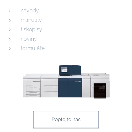
návody
manuály
tiskopisy
noviny
formuláře
Poptejte nás