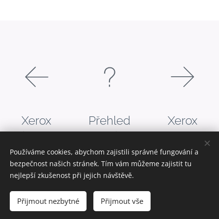
Xerox
Přehled
Xerox
Iridesse
strojů
Versant
Používáme cookies, abychom zajistili správné fungování a
bezpečnost našich stránek. Tím vám můžeme zajistit tu
nejlepší zkušenost při jejich návštěvě.
Digitální tisk I Velkoplošný tisk I Ofsetový tisk I interiérový
design I Grafické studio I Realizace reklamních kampaní I
Přijmout nezbytné
Přijmout vše
© 2026 PrintPoint s.r.o.
Cookies