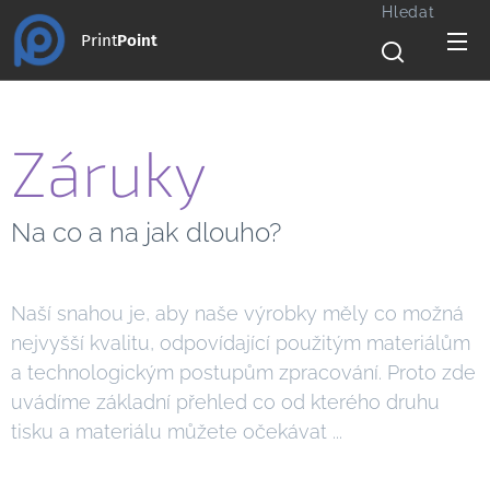
Hledat
Print
Point
Záruky
Na co a na jak dlouho?
Naší snahou je, aby naše výrobky měly co možná
nejvyšší kvalitu, odpovídající použitým materiálům
a technologickým postupům zpracování. Proto zde
uvádíme základní přehled co od kterého druhu
tisku a materiálu můžete očekávat ...