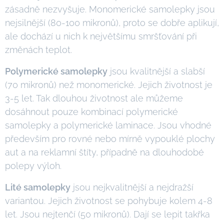
zásadně nezvyšuje. Monomerické samolepky jsou
nejsilnější (80-100 mikronů), proto se dobře aplikují,
ale dochází u nich k největšímu smršťování při
změnách teplot.
Polymerické samolepky
jsou kvalitnější a slabší
(70 mikronů) než monomerické. Jejich životnost je
3-5 let. Tak dlouhou životnost ale můžeme
dosáhnout pouze kombinací polymerické
samolepky a polymerické laminace. Jsou vhodné
především pro rovné nebo mírně vypouklé plochy
aut a na reklamní štíty, případně na dlouhodobé
polepy výloh.
Lité samolepky
jsou nejkvalitnější a nejdražší
variantou. Jejich životnost se pohybuje kolem 4-8
let. Jsou nejtenčí (50 mikronů). Dají se lepit takřka