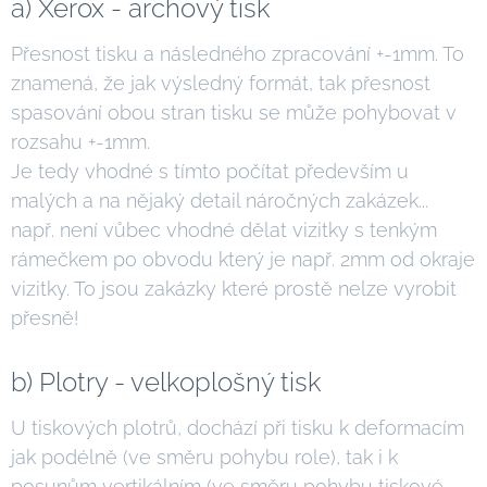
a) Xerox - archový tisk
Přesnost tisku a následného zpracování +-1mm. To
znamená, že jak výsledný formát, tak přesnost
spasování obou stran tisku se může pohybovat v
rozsahu +-1mm.
Je tedy vhodné s tímto počítat především u
malých a na nějaký detail náročných zakázek...
např. není vůbec vhodné dělat vizitky s tenkým
rámečkem po obvodu který je např. 2mm od okraje
vizitky. To jsou zakázky které prostě nelze vyrobit
přesně!
b) Plotry - velkoplošný tisk
U tiskových plotrů, dochází při tisku k deformacím
jak podélně (ve směru pohybu role), tak i k
posunům vertikálním (ve směru pohybu tiskové